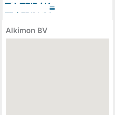
Ga
naar
de
inhoud
Alkimon BV