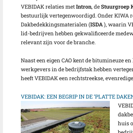
VEBIDAK relaties met
Intron
, de
Stuurgroep
bestuurlijk vertegenwoordigd. Onder KIWA re
Dakbedekkingsmaterialen (
ISDA
), waarin V
lid-bedrijven hebben gekwalificeerde mede
relevant zijn voor de branche.
Naast een eigen CAO kent de bitumineuze e
werkgevers in de bedrijfstak hebben verteg
heeft VEBIDAK een rechtstreekse, evenredige
VEBIDAK: EEN BEGRIP IN DE ‘PLATTE DAK
VEBID
dakbe
huis o
bedrij