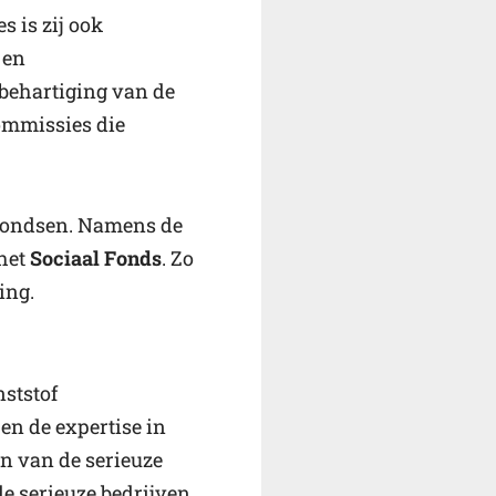
s is zij ook
 en
nbehartiging van de
ommissies die
efondsen. Namens de
 het
Sociaal Fonds
. Zo
ing.
ststof
en de expertise in
en van de serieuze
de serieuze bedrijven