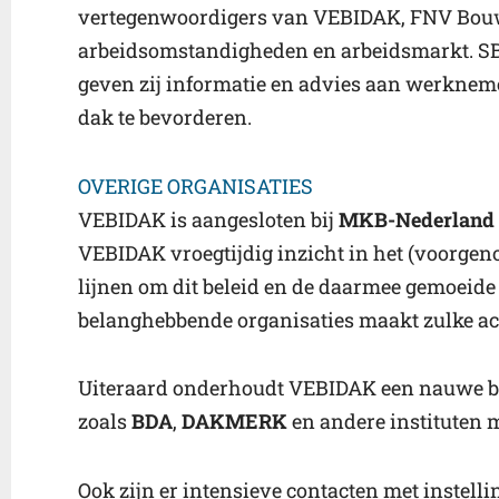
vertegenwoordigers van VEBIDAK, FNV Bouw
arbeidsomstandigheden en arbeidsmarkt. SBD 
geven zij informatie en advies aan werkneme
dak te bevorderen.
OVERIGE ORGANISATIES
VEBIDAK is aangesloten bij
MKB-Nederland
VEBIDAK vroegtijdig inzicht in het (voorgeno
lijnen om dit beleid en de daarmee gemoei
belanghebbende organisaties maakt zulke acti
Uiteraard onderhoudt VEBIDAK een nauwe ban
zoals
BDA
,
DAKMERK
en andere instituten m
Ook zijn er intensieve contacten met instelli