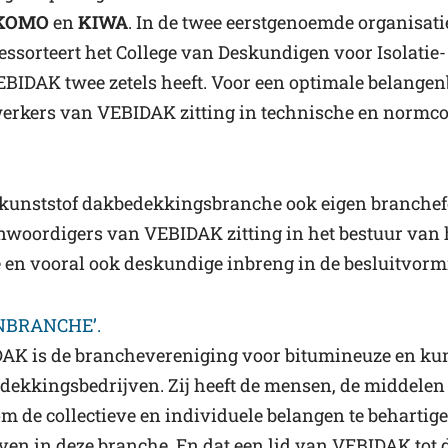
 KOMO
en
KIWA
. In de twee eerstgenoemde organisatie
ssorteert het College van Deskundigen voor Isolatie-
EBIDAK twee zetels heeft. Voor een optimale belange
werkers van VEBIDAK zitting in technische en normc
n kunststof dakbedekkingsbranche ook eigen branch
enwoordigers van VEBIDAK zitting in het bestuur van
 en vooral ook deskundige inbreng in de besluitvorm
ENBRANCHE’.
AK is de branchevereniging voor bitumineuze en kun
dekkingsbedrijven. Zij heeft de mensen, de middelen 
m de collectieve en individuele belangen te behartig
ven in deze branche. En dat een lid van VEBIDAK tot 