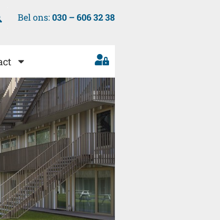
Bel ons:
030 – 606 32 38
act