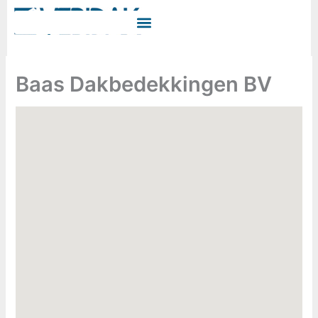
Ga
naar
de
inhoud
Baas Dakbedekkingen BV