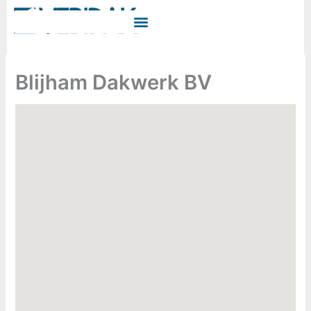
Ga
naar
de
inhoud
Blijham Dakwerk BV