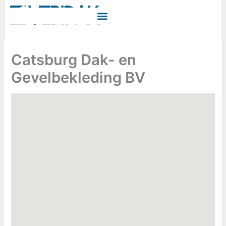
Ga
naar
de
inhoud
Catsburg Dak- en
Gevelbekleding BV