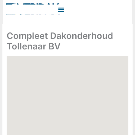
Ga
naar
de
inhoud
Compleet Dakonderhoud
Tollenaar BV