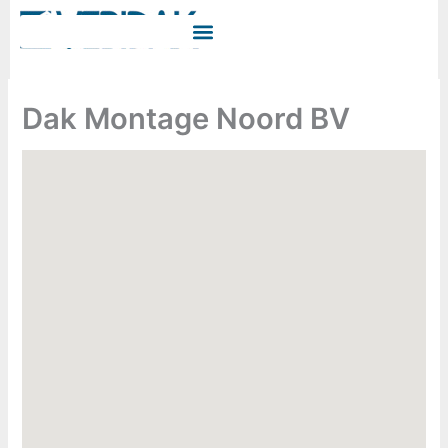
Ga
naar
de
inhoud
Dak Montage Noord BV