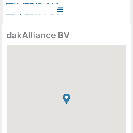
Ga
naar
de
inhoud
dakAlliance BV