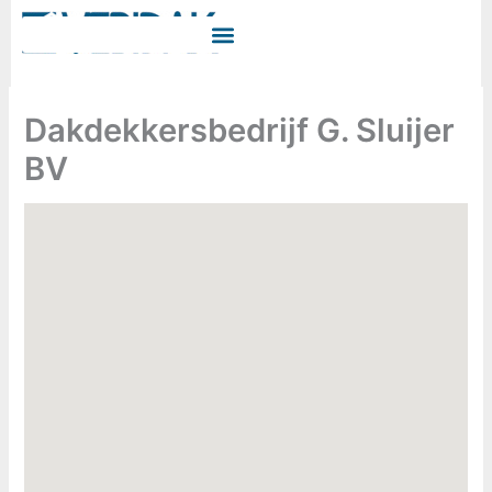
Ga
naar
de
inhoud
Dakdekkersbedrijf G. Sluijer
BV