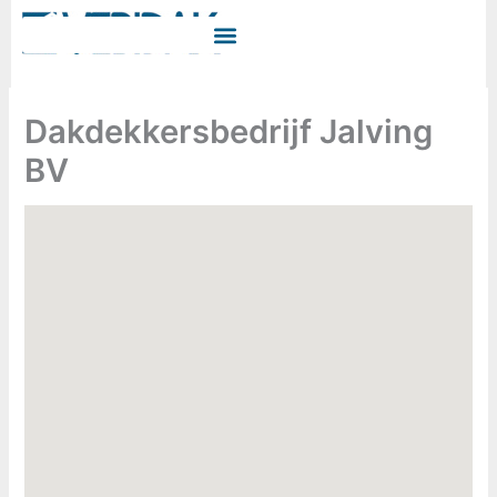
Ga
naar
de
inhoud
Dakdekkersbedrijf Jalving
BV