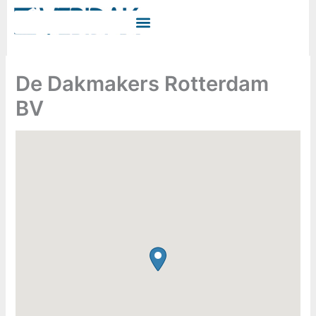
Ga
naar
de
inhoud
De Dakmakers Rotterdam
BV