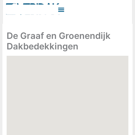
Ga
naar
de
inhoud
De Graaf en Groenendijk
Dakbedekkingen