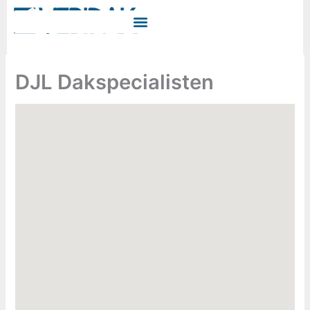
Ga
naar
de
inhoud
DJL Dakspecialisten