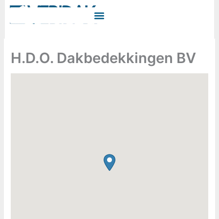
Ga
naar
de
inhoud
H.D.O. Dakbedekkingen BV