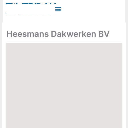
Ga
naar
de
inhoud
Heesmans Dakwerken BV