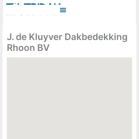
Ga
naar
de
inhoud
J. de Kluyver Dakbedekking
Rhoon BV