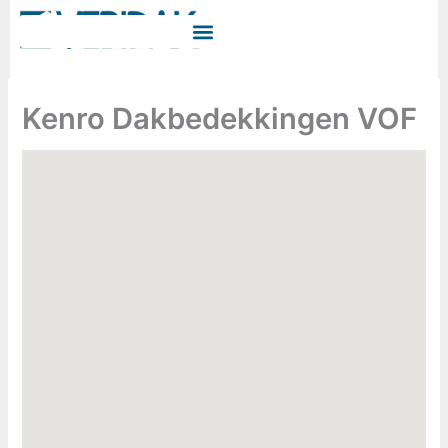
Ga
naar
de
inhoud
Kenro Dakbedekkingen VOF