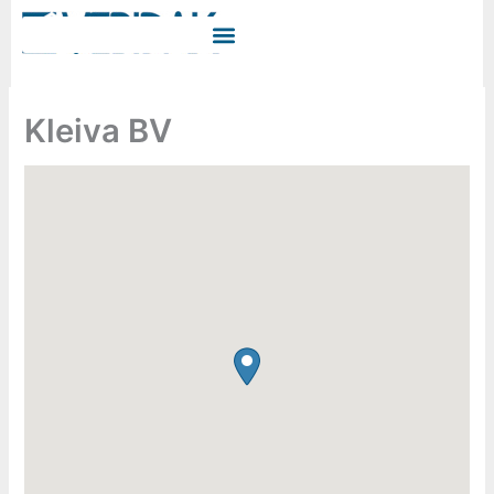
Ga
naar
de
inhoud
Kleiva BV