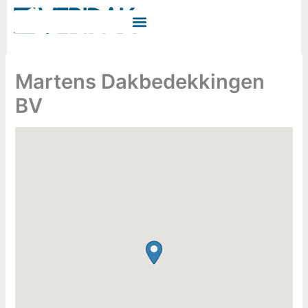
Ga
naar
de
inhoud
Martens Dakbedekkingen
BV