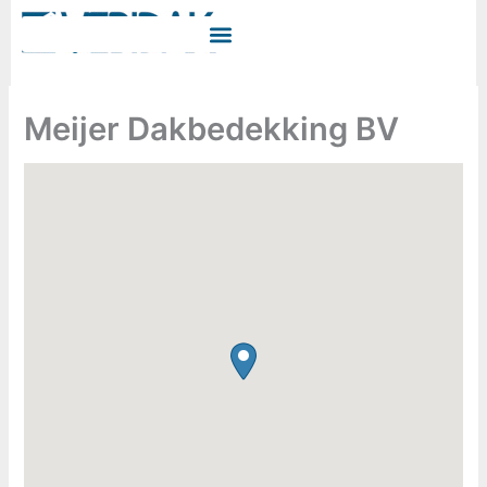
Ga
naar
de
inhoud
Meijer Dakbedekking BV