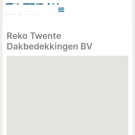
Ga
naar
de
inhoud
Reko Twente
Dakbedekkingen BV