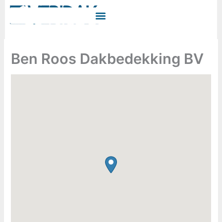
Ga
naar
de
inhoud
Ben Roos Dakbedekking BV