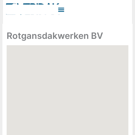
Ga
naar
de
inhoud
Rotgansdakwerken BV