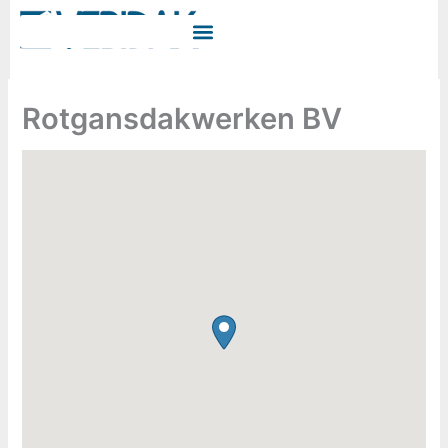
Ga
naar
de
inhoud
Rotgansdakwerken BV