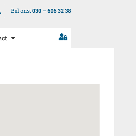
Bel ons:
030 – 606 32 38
act