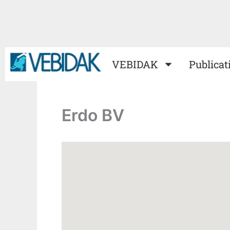
Ga
naar
de
inhoud
VEBIDAK
Publicat
Erdo BV