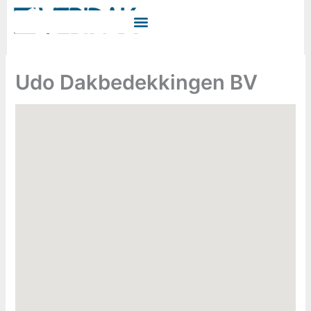
Ga
naar
de
inhoud
Udo Dakbedekkingen BV