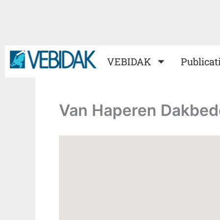
Ga
naar
de
inhoud
VEBIDAK
Publicat
Van Haperen Dakbed