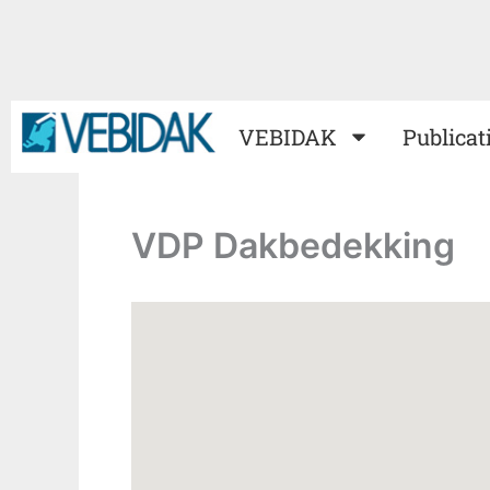
Ga
naar
de
inhoud
VEBIDAK
Publicat
VDP Dakbedekking