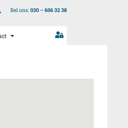
Bel ons:
030 – 606 32 38
act