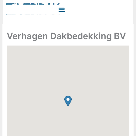
Ga
naar
de
inhoud
Verhagen Dakbedekking BV