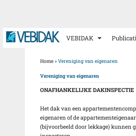
Ga
naar
de
inhoud
VEBIDAK
Publicat
Home
»
Vereniging van eigenaren
Vereniging van eigenaren
O
NAFHANKELIJKE DAKINSPECTIE
Het dak van een appartementencomplex
eigenaren of de appartementeigenaar. 
(bijvoorbeeld door lekkage) kunnen gr
inspecteren.