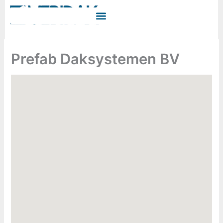
Ga
naar
de
inhoud
Prefab Daksystemen BV