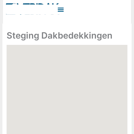
Ga
naar
de
inhoud
Steging Dakbedekkingen