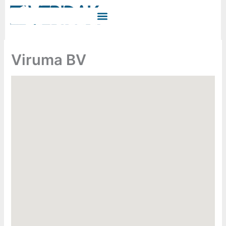
Ga
naar
de
inhoud
Viruma BV