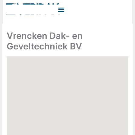
Ga
naar
de
inhoud
Vrencken Dak- en
Geveltechniek BV